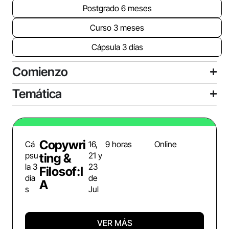
Postgrado 6 meses
Curso 3 meses
Cápsula 3 días
Comienzo
Temática
Copywri
Cá
16,
9 horas
Online
psu
21 y
ting &
la 3
23
Filosof:I
día
de
A
s
Jul
VER MÁS