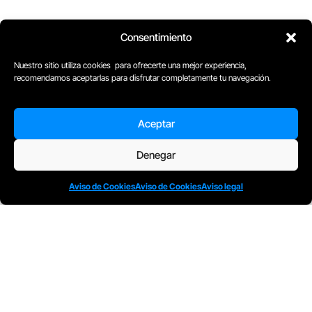
Consentimiento
D
Plaça Merçè 8. 1º 1ª (08002) Barcelona, España
M
+34611741829
Nuestro sitio utiliza cookies para ofrecerte una mejor experiencia,
E
barcelona@escuelacomplot.com
recomendamos aceptarlas para disfrutar completamente tu navegación.
Aceptar
Todos nuestros Programas son bonificables a
Denegar
través de:
Aviso de Cookies
Aviso de Cookies
Aviso legal
© Complot Escuela de
Condiciones
Aviso de
Aviso
Creatividad – 2005-2026
generales
cookies
legal