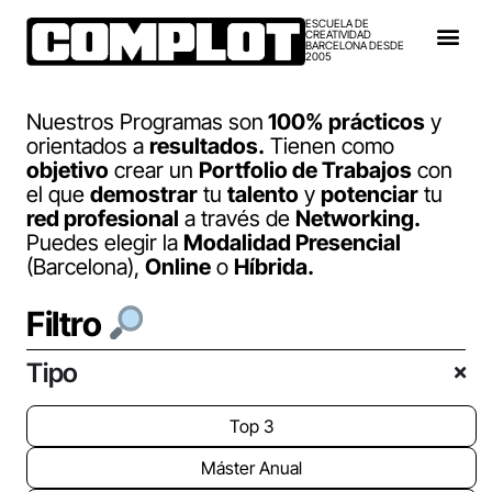
ESCUELA DE
CREATIVIDAD
BARCELONA DESDE
2005
Nuestros Programas son
100% prácticos
y
orientados a
resultados.
Tienen como
objetivo
crear un
Portfolio de Trabajos
con
el que
demostrar
tu
talento
y
potenciar
tu
red profesional
a través de
Networking.
Puedes elegir la
Modalidad Presencial
(Barcelona),
Online
o
Híbrida.
Filtro
Tipo
Top 3
Máster Anual