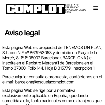
ESCUELA DE
CREATIVIDAD
BARCELONA DESDE
2005
Aviso legal
Esta página Web es propiedad de TENEMOS UN PLAN,
S.L. con NIF nº B63953053 y domicilio en Plaça de la
Merçè, 8, 1º 1ª 08002 Barcelona ( BARCELONA ) e
Inscrita en el Registro Mercantil de Barcelona en el
Tomo 37860, Folio 144, Hoja B 315779, Inscripción 1.
Para cualquier consulta o propuesta, contáctenos en el
e-mail:
barcelona@escuelacomplot.com
Esta página Web se rige por la normativa
exclusivamente aplicable en España, quedando
sometida a ella, tanto nacionales como extranjeros que