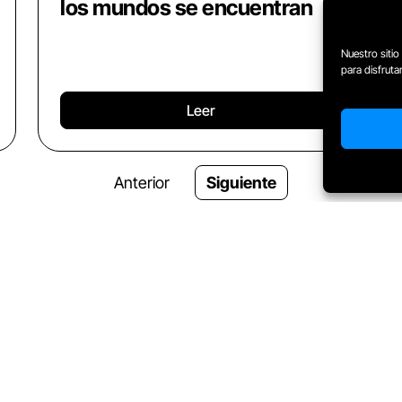
los mundos se encuentran
Nuestro sitio
para disfrut
Leer
Anterior
Siguiente
UITO
o de valor en tu correo