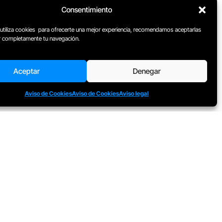
al Sónar sin pasar antes por
Consentimiento
Lidl
 utiliza cookies para ofrecerte una mejor experiencia, recomendamos aceptarlas
ar completamente tu navegación.
Leer
Aceptar
Denegar
Aviso de Cookies
Aviso de Cookies
Aviso legal