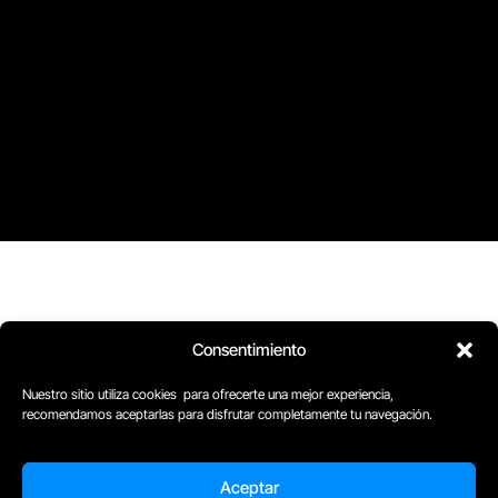
Consentimiento
D
Plaça Merçè 8. 1º 1ª (08002) Barcelona, España
M
+34611741829
Nuestro sitio utiliza cookies para ofrecerte una mejor experiencia,
E
barcelona@escuelacomplot.com
recomendamos aceptarlas para disfrutar completamente tu navegación.
Aceptar