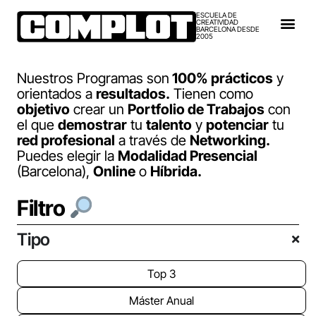
ESCUELA DE
CREATIVIDAD
BARCELONA DESDE
2005
Nuestros Programas son
100% prácticos
y
orientados a
resultados.
Tienen como
objetivo
crear un
Portfolio de Trabajos
con
el que
demostrar
tu
talento
y
potenciar
tu
red profesional
a través de
Networking.
Puedes elegir la
Modalidad Presencial
(Barcelona),
Online
o
Híbrida.
Filtro
Tipo
Top 3
Máster Anual