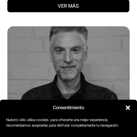
VER MÁS
Consentimiento
Nuestro sitio utiliza cookies para ofrecerte una mejor experiencia,
Dan Peisajovich
recomendamos aceptarlas para disfrutar completamente tu navegación.
Co-Founder y Director en Complot