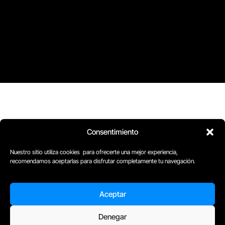
Consentimiento
D
Plaça Merçè 8. 1º 1ª (08002) Barcelona, España
M
+34611741829
Nuestro sitio utiliza cookies para ofrecerte una mejor experiencia,
recomendamos aceptarlas para disfrutar completamente tu navegación.
E
barcelona@escuelacomplot.com
Aceptar
Denegar
Todos nuestros Programas son bonificables a