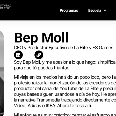
EATIVIDAD
DE 2005
Programas
Escuela
Bep Moll
CEO y Productor Ejecutivo de La Élite y FS Games
Soy Bep Moll, y me apasiona lo que hago: simplific
para que tú puedas triunfar.
Mi viaje en los medios ha sido un poco loco, pero f
profesionalizar la monetización de los creadores d
productor del canal de YouTube de La Élite y precu
cuyas bases siguen usándose a día de hoy. He apren
la narrativa Transmedia trabajando directamente
Video, Adidas o IKEA. Ahora te toca a ti.
Mi enfoque es muy práctico: centrar el esfuerzo en l