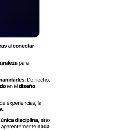
eas
al
conectar
uraleza
para
manidades
. De hecho,
ndo
en el
diseño
de experiencias, la
os
.
a
única
disciplina
, sino
 aparentemente
nada