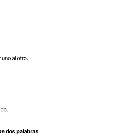
r
uno al otro.
ndo.
be
dos
palabras