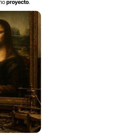
smo
proyecto
.