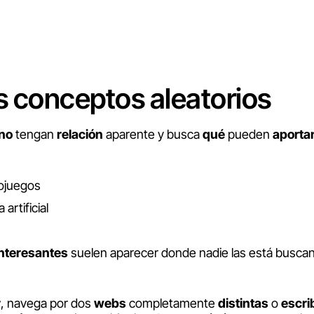
os conceptos aleatorios
no
tengan
relación
aparente y busca
qué
pueden
aporta
eojuegos
 artificial
interesantes
suelen aparecer donde nadie las está busca
r
, navega por dos
webs
completamente
distintas
o
escri