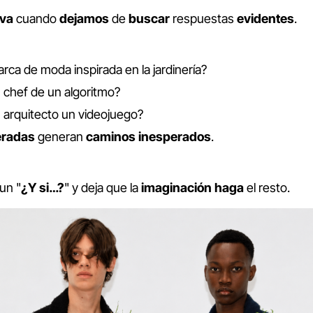
iva
cuando
dejamos
de
buscar
respuestas
evidentes
.
ca de moda inspirada en la jardinería?
 chef de un algoritmo?
 arquitecto un videojuego?
eradas
generan
caminos
inesperados
.
un "
¿Y si…?
" y deja que la
imaginación
haga
el resto.