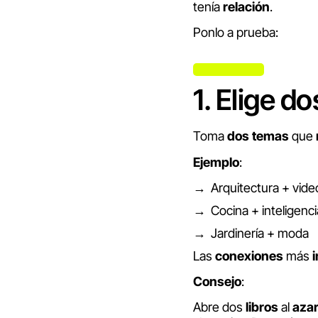
tenía
relación
.
Ponlo a prueba:
1. Elige d
Toma
dos
temas
que
Ejemplo
:
Arquitectura + vid
Cocina + inteligencia
Jardinería + moda
Las
conexiones
más
Consejo
:
Abre dos
libros
al
aza