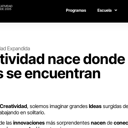
EATIVIDAD
DE 2005
Programas
Escuela
dad Expandida
tividad nace donde 
 se encuentran
Creatividad
, solemos imaginar grandes
Ideas
surgidas de
abajando en solitario.
de las
innovaciones
más sorprendentes
nacen
de
conec