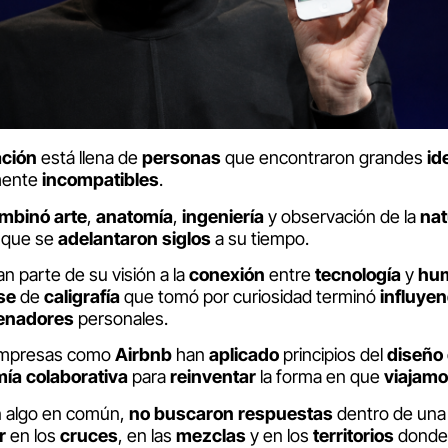
ación
está llena de
personas
que encontraron grandes
id
mente
incompatibles
.
ombinó
arte
,
anatomía
,
ingeniería
y observación de la
nat
que se
adelantaron
siglos
a su tiempo.
an parte de su visión a la
conexión
entre
tecnología
y
hu
se
de
caligrafía
que tomó por curiosidad terminó
influye
enadores
personales.
empresas como
Airbnb
han
aplicado
principios del
diseño
mía
colaborativa
para
reinventar
la forma en que
viajam
n algo en común,
no
buscaron
respuestas
dentro de un
r
en los
cruces
, en las
mezclas
y en los
territorios
donde