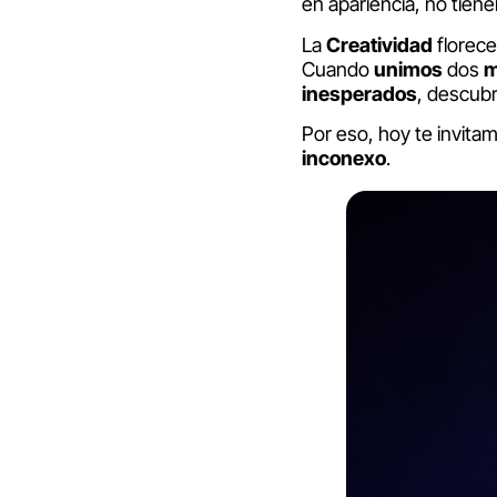
en apariencia, no tien
La
Creatividad
florece
Cuando
unimos
dos
m
inesperados
, descubr
Por eso, hoy te invita
inconexo
.