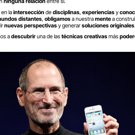
en
ninguna
relación
entre sí.
 en la
intersección
de
disciplinas
,
experiencias
y
conoc
undos
distantes
,
obligamos
a nuestra
mente
a constru
ir
nuevas
perspectivas
y generar
soluciones
originales
mos a
descubrir
una de las
técnicas
creativas
más
poder