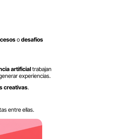
ocesos
o
desafíos
ncia
artificial
trabajan
generar experiencias.
s
creativas
.
as entre ellas.