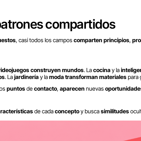
patrones compartidos
uestos
, casi todos los campos
comparten
principios
,
pr
videojuegos
construyen
mundos
. La
cocina
y la
intelige
os
. La
jardinería
y la
moda
transforman
materiales
para 
os
puntos
de
contacto
,
aparecen
nuevas
oportunidade
racterísticas
de cada
concepto
y busca
similitudes
ocult