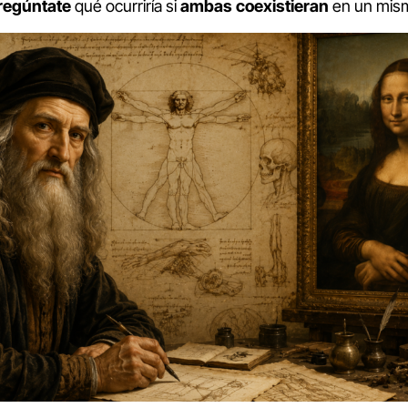
regúntate
qué ocurriría si
ambas
coexistieran
en un mi