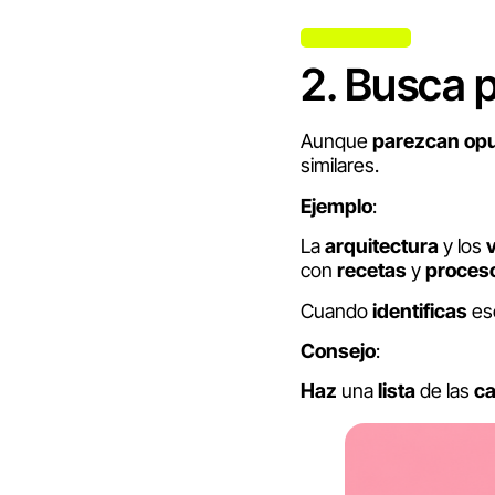
2. Busca 
Aunque
parezcan
op
similares.
Ejemplo
:
La
arquitectura
y los
con
recetas
y
proces
Cuando
identificas
es
Consejo
:
Haz
una
lista
de las
ca