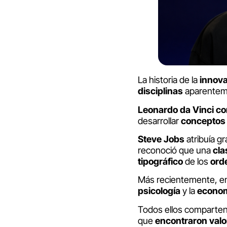
La historia de la
innov
disciplinas
aparente
Leonardo da Vinci c
desarrollar
conceptos
Steve Jobs
atribuía gr
reconoció que una
cla
tipográfico
de los
ord
Más recientemente, 
psicología
y la
econo
Todos ellos comparte
que
encontraron
valo