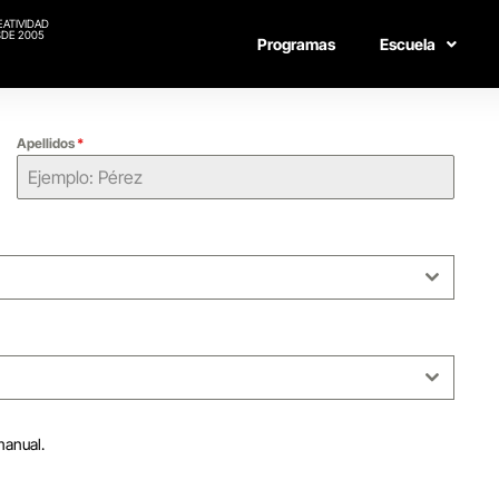
EATIVIDAD
DE 2005
Programas
Escuela
Apellidos
*
manual.