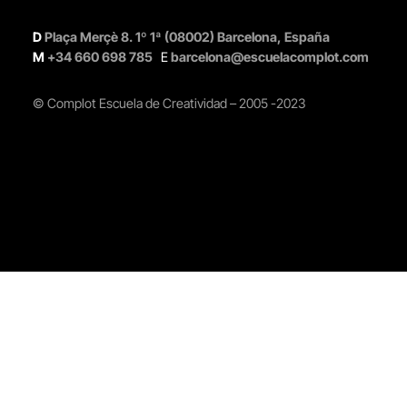
D
Plaça Merçè 8. 1º 1ª (08002) Barcelona, España
M
+34 660 698 785
E
barcelona@escuelacomplot.com
© Complot Escuela de Creatividad – 2005 -2023