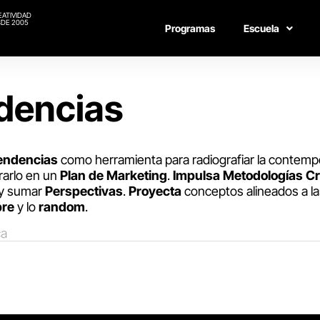
EATIVIDAD
DE 2005
Programas
Escuela
ndencias
endencias
como herramienta para radiografiar la contem
arlo en un
Plan de Marketing
.
Impulsa
Metodologías Cr
 y sumar
Perspectivas
.
Proyecta
conceptos alineados a l
bre
y lo
random
.
ca