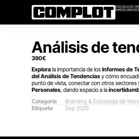
ESCUELA DE CR
BARCELONA DES
Análisis de te
390
€
Explora
la importancia de los
Informes de T
del Análisis de Tendencias
y cómo encuadr
punto de vista, conectar con otros sectores
Personales
, dando espacio a la
incertidum
Categoría
Branding & Estrategia de Mar
Etiqueta
Sep 2025