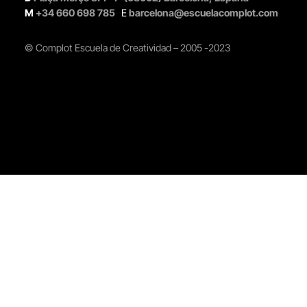
M
+34 660 698 785
E
barcelona@escuelacomplot.com
© Complot Escuela de Creatividad – 2005 -2023