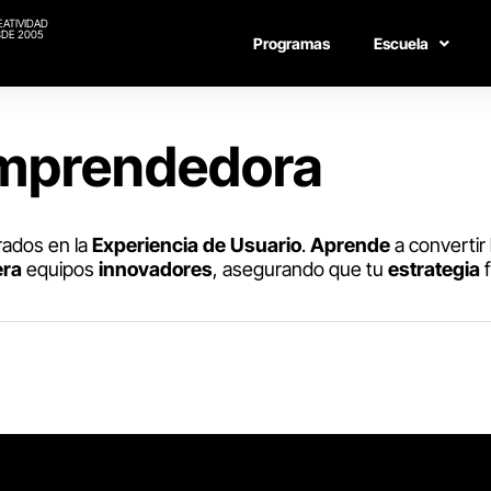
EATIVIDAD
DE 2005
Programas
Escuela
Emprendedora
ados en la
Experiencia de Usuario
.
Aprende
a convertir
era
equipos
innovadores
, asegurando que tu
estrategia
f