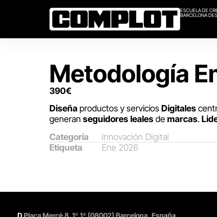
ESCUELA DE CR
BARCELONA DES
Metodología 
390
€
Diseña
productos y servicios
Digitales
centr
generan
seguidores leales
de
marcas
.
Lid
Categoría
Innovación Digital
Etiqueta
Ene 2026
D
Plaça Merçè 8. 1º 1ª (08002) Barcelona, España