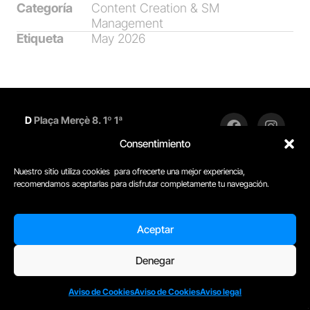
Categoría
Content Creation & SM
Management
Etiqueta
May 2026
D
Plaça Merçè 8. 1º 1ª
(08002) Barcelona,
Consentimiento
España
M
+34 660 698 785
Nuestro sitio utiliza cookies para ofrecerte una mejor experiencia,
E
barcelona@escuelacomplot.com
recomendamos aceptarlas para disfrutar completamente tu navegación.
Aviso legal
© Complot Escuela de
Aviso de cookies
Aceptar
Creatividad – 2005 -2023
Condiciones
generales
Denegar
AÑADIR AL CARRITO
Aviso de Cookies
Aviso de Cookies
Aviso legal