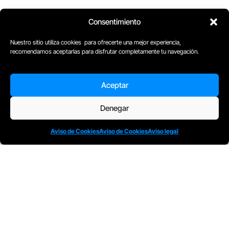
Consentimiento
Nuestro sitio utiliza cookies para ofrecerte una mejor experiencia,
D
Plaça Merçè 8. 1º 1ª (08002) Barcelona, España
recomendamos aceptarlas para disfrutar completamente tu navegación.
M
+34611741829
E
barcelona@escuelacomplot.com
Aceptar
Denegar
Aviso de Cookies
Aviso de Cookies
Aviso legal
Todos nuestros Programas son bonificables a
través de: