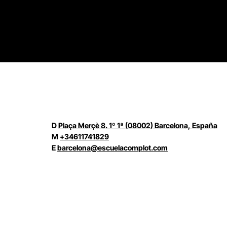
D
Plaça Merçè 8. 1º 1ª (08002) Barcelona, España
M
+34611741829
E
barcelona@escuelacomplot.com
© Complot Escuela de Creatividad – 2005-2026
Condic