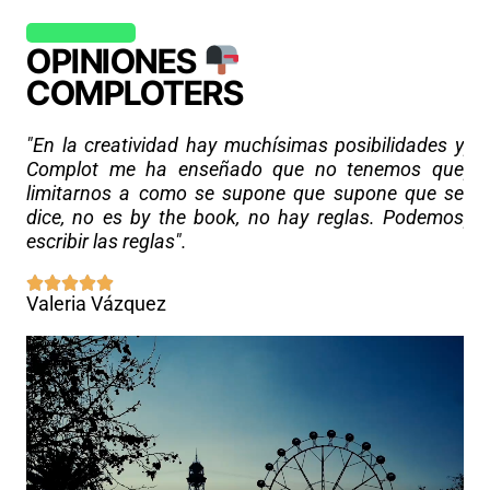
OPINIONES
COMPLOTERS
"L
"En la creatividad hay muchísimas posibilidades y
pa
Complot me ha enseñado que no tenemos que
po
limitarnos a como se supone que supone que se
Te
dice, no es by the book, no hay reglas. Podemos
pr
escribir las reglas".
em
Valeria Vázquez
Ta