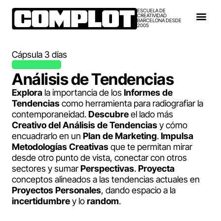
ESCUELA DE
CREATIVIDAD
BARCELONA DESDE
2005
Cápsula 3 días
Análisis de Tendencias
Explora
la importancia de los
Informes de
Tendencias
como herramienta para radiografiar la
contemporaneidad.
Descubre
el lado más
Creativo del Análisis de Tendencias
y cómo
encuadrarlo en un
Plan de Marketing
.
Impulsa
Metodologías Creativas
que te permitan mirar
desde otro punto de vista, conectar con otros
sectores y sumar
Perspectivas
.
Proyecta
conceptos alineados a las tendencias actuales en
Proyectos Personales
, dando espacio a la
incertidumbre
y lo
random
.