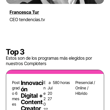
Francesca Tur
CEO tendencias.tv
Top 3
Estos son de los programas más elegidos por
nuestros Comploters
Innovaci
Post
E
a
580 horas
Presencial /
grad
n
Jul
Online /
ón
o 6
e
20
Híbrido
Digital +
mes
2
27
Content
es
0
Creator
27