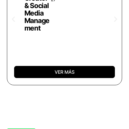
& Social
Media
Manage
ment
VER MÁS