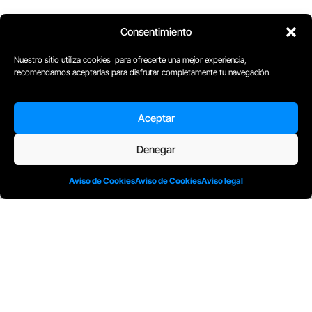
Consentimiento
Nuestro sitio utiliza cookies para ofrecerte una mejor experiencia,
recomendamos aceptarlas para disfrutar completamente tu navegación.
Aceptar
D
Plaça Merçè 8. 1º 1ª (08002) Barcelona, España
Denegar
M
+34611741829
E
barcelona@escuelacomplot.com
Aviso de Cookies
Aviso de Cookies
Aviso legal