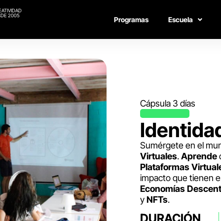
EATIVIDAD
DE 2005
Programas
Escuela
Cápsula 3 días
Identidad
Sumérgete en el mun
Virtuales
.
Aprende
Plataformas
Virtual
impacto que tienen e
Economías
Descent
y
NFTs
.
DURACIÓN