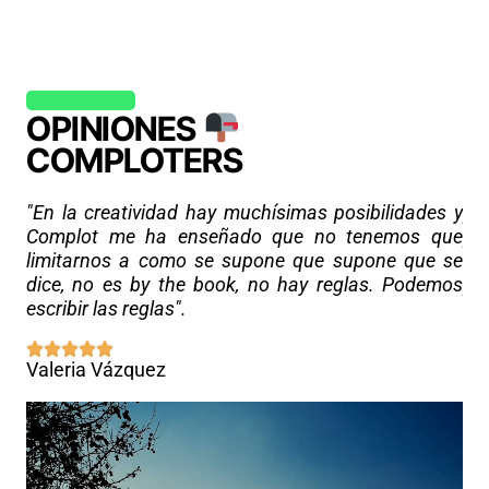
OPINIONES
COMPLOTERS
"L
"En la creatividad hay muchísimas posibilidades y
pa
Complot me ha enseñado que no tenemos que
po
limitarnos a como se supone que supone que se
Te
dice, no es by the book, no hay reglas. Podemos
pr
escribir las reglas".
em
Valeria Vázquez
Ta