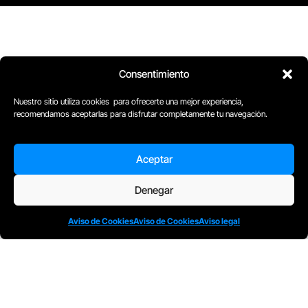
Consentimiento
Nuestro sitio utiliza cookies para ofrecerte una mejor experiencia,
recomendamos aceptarlas para disfrutar completamente tu navegación.
Aceptar
D
Plaça Merçè 8. 1º 1ª (08002) Barcelona, España
Denegar
M
+34611741829
E
barcelona@escuelacomplot.com
Aviso de Cookies
Aviso de Cookies
Aviso legal