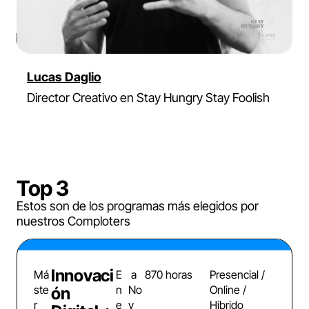
Lucas Daglio
Director Creativo en Stay Hungry Stay Foolish
Top 3
Estos son de los programas más elegidos por
nuestros Comploters
Innovaci
Má
E
a
870 horas
Presencial /
ste
n
No
Online /
ón
r
e
v
Híbrido