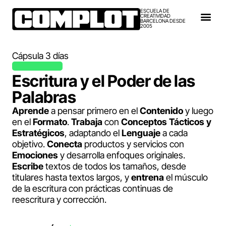
ESCUELA DE
CREATIVIDAD
BARCELONA DESDE
2005
Cápsula 3 días
Escritura y el Poder de las
Palabras
Aprende
a pensar primero en el
Contenido
y luego
en el
Formato
.
Trabaja
con
Conceptos Tácticos y
Estratégicos
, adaptando el
Lenguaje
a cada
objetivo.
Conecta
productos y servicios con
Emociones
y desarrolla enfoques originales.
Escribe
textos de todos los tamaños, desde
titulares hasta textos largos, y
entrena
el músculo
de la escritura con prácticas continuas de
reescritura y corrección.