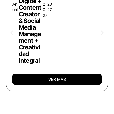
Digital +
An
2
20
Content
ual
0
27
Creator
27
& Social
Media
Manage
ment +
Creativi
dad
Integral
VER MÁS