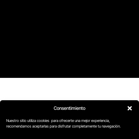
D
Plaça Merçè 8. 1º 1ª (08002) Barcelona, España
Consentimiento
M
+34611741829
E
barcelona@escuelacomplot.com
Nuestro sitio utiliza cookies para ofrecerte una mejor experiencia,
recomendamos aceptarlas para disfrutar completamente tu navegación.
Todos nuestros Programas son bonificables a