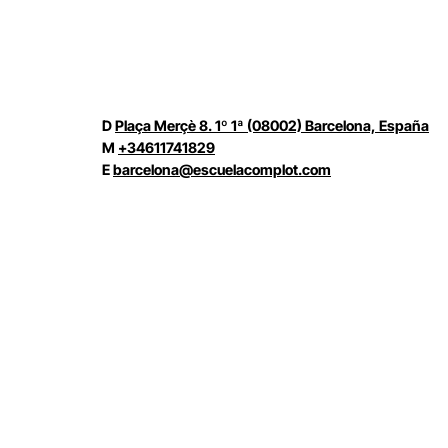
D
Plaça Merçè 8. 1º 1ª (08002) Barcelona, España
M
+34611741829
E
barcelona@escuelacomplot.com
© Complot Escuela de Creatividad – 2005-2026
Condic