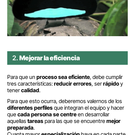
2.
Mejorar la eficiencia
Para que un
proceso sea eficiente
, debe cumplir
tres características:
reducir errores
, ser
rápido
y
tener
calidad
.
Para que esto ocurra, deberemos valernos de los
diferentes perfiles
que integran el equipo y hacer
que
cada persona se centre
en desarrollar
aquellas
tareas
para las que se encuentre
mejor
preparada
.
Cuanta mayor
especialización
haya en cada parte