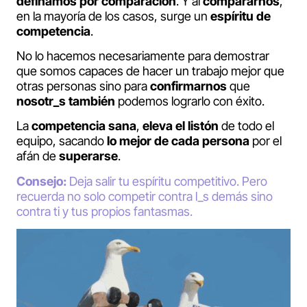
definamos por comparación
. Y al
compararnos
,
en la mayoría de los casos, surge un
espíritu de
competencia
.
No lo hacemos necesariamente para demostrar
que somos capaces de hacer un trabajo mejor que
otras personas sino para
confirmarnos
que
nosotr_s también
podemos lograrlo con éxito.
La
competencia sana
,
eleva el listón
de todo el
equipo, sacando
lo mejor de cada persona
por el
afán de
superarse
.
Consejo:
Deja salir tu espíritu competitivo. Pero
recuerda no solo competir contra l_s demás sino
contra ti y tus propios fantasmas.