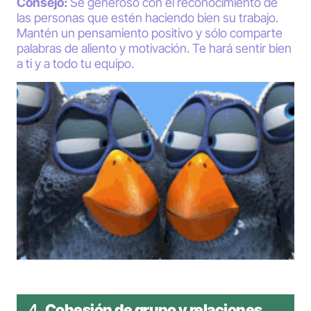
Consejo:
Sé generoso con el reconocimiento de
las personas que estén haciendo bien su trabajo.
Mantén un pensamiento positivo y sólo comparte
palabras de aliento y motivación. Te hará sentir bien
a ti y a todo tu equipo.
4.
Cohesión de grupo y relaciones