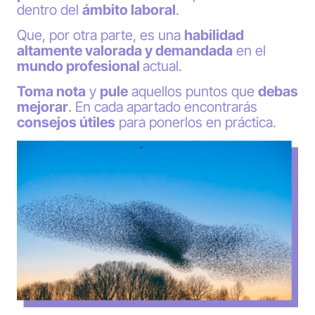
dentro del
ámbito laboral
.
Que, por otra parte, es una
habilidad
altamente valorada y demandada
en el
mundo profesional
actual.
Toma nota
y
pule
aquellos puntos que
debas
mejorar
. En cada apartado encontrarás
consejos útiles
para ponerlos en práctica.