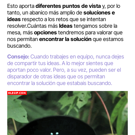
Esto aporta
diferentes puntos de vista
y, por lo
tanto, un abanico más amplio de
soluciones e
ideas
respecto a los retos que se intentan
resolver.Cuántas más
Ideas
tengamos sobre la
mesa, más
opciones
tendremos para valorar que
nos permitan
encontrar la solución
que estamos
buscando.
Consejo:
Cuando trabajes en equipo, nunca dejes
de compartir tus ideas. A lo mejor sientes que
aportan poco valor. Pero, a su vez, pueden ser el
disparador de otras ideas que os permitan
encontrar la solución que estabais buscando.