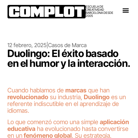
ESCUELA DE
CREATIVIDAD
BARCELONA DESDE
2005
12 febrero, 2025
|
Casos de Marca
Duolingo: El éxito basado
en el humor y la interacción.
Cuando hablamos de
marcas
que han
revolucionado
su industria,
Duolingo
es un
referente indiscutible en el aprendizaje de
idiomas.
Lo que comenzó como una simple
aplicación
educativa
ha evolucionado hasta convertirse
en un
fenómeno global
. Su estrategia,