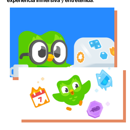
experiencia inmersiva
y
entretenida
.