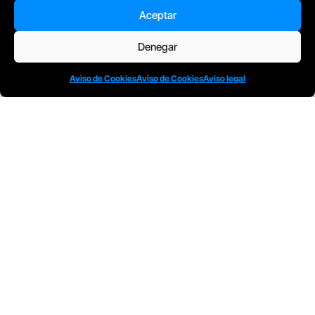
Aceptar
Denegar
D
Plaça Merçè 8. 1º 1ª (08002) Barcelona, España
M
+34611741829
Aviso de Cookies
Aviso de Cookies
Aviso legal
E
barcelona@escuelacomplot.com