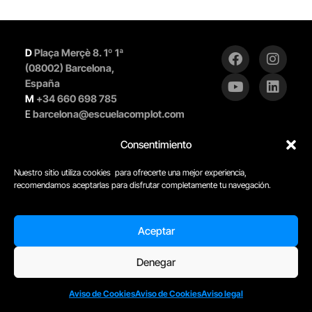
D
Plaça Merçè 8. 1º 1ª
(08002) Barcelona,
España
M
+34 660 698 785
E
barcelona@escuelacomplot.com
Consentimiento
Aviso legal
© Complot Escuela de
Aviso de cookies
Creatividad – 2005 -2023
Nuestro sitio utiliza cookies para ofrecerte una mejor experiencia,
Condiciones
recomendamos aceptarlas para disfrutar completamente tu navegación.
generales
Aceptar
Denegar
AÑADIR AL CARRITO
Aviso de Cookies
Aviso de Cookies
Aviso legal