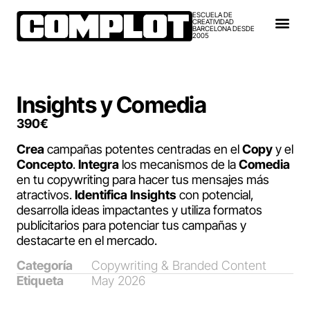
ESCUELA DE
CREATIVIDAD
BARCELONA DESDE
2005
Insights y Comedia
390
€
Crea
campañas potentes centradas en el
Copy
y el
Concepto
.
Integra
los mecanismos de la
Comedia
en tu copywriting para hacer tus mensajes más
atractivos.
Identifica
Insights
con potencial,
desarrolla ideas impactantes y utiliza formatos
publicitarios para potenciar tus campañas y
destacarte en el mercado.
Categoría
Copywriting & Branded Content
Etiqueta
May 2026