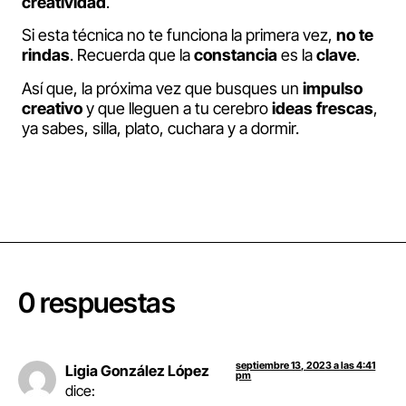
creatividad
.
Si esta técnica no te funciona la primera vez,
no te
rindas
. Recuerda que la
constancia
es la
clave
.
Así que, la próxima vez que busques un
impulso
creativo
y que lleguen a tu cerebro
ideas
frescas
,
ya sabes, silla, plato, cuchara y a dormir.
0 respuestas
septiembre 13, 2023 a las 4:41
Ligia González López
pm
dice: