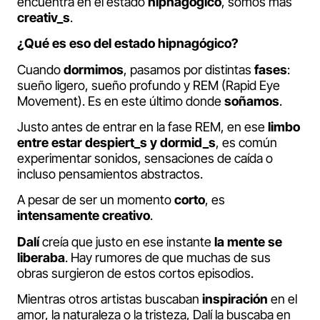
encuentra en el estado
hipnagógico
, somos más
creativ_s
.
¿Qué es eso del estado hipnagógico?
Cuando
dormimos
, pasamos por distintas
fases
:
sueño ligero, sueño profundo y REM (Rapid Eye
Movement). Es en este último donde
soñamos
.
Justo antes de entrar en la fase REM, en ese
limbo
entre estar despiert_s y dormid_s
, es común
experimentar sonidos, sensaciones de caída o
incluso pensamientos abstractos.
A pesar de ser un momento
corto
, es
intensamente creativo
.
Dalí
creía que justo en ese instante
la mente se
liberaba
. Hay rumores de que muchas de sus
obras surgieron de estos cortos episodios.
Mientras otros artistas buscaban
inspiración
en el
amor, la naturaleza o la tristeza, Dalí la buscaba en