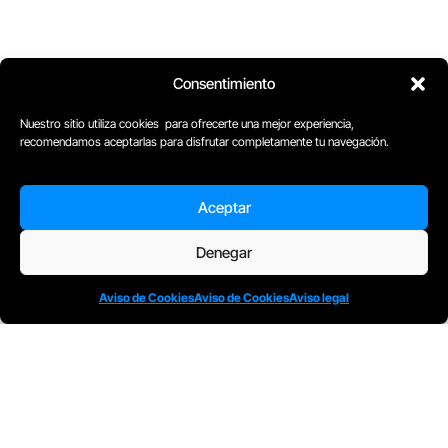
Consentimiento
Nuestro sitio utiliza cookies para ofrecerte una mejor experiencia,
recomendamos aceptarlas para disfrutar completamente tu navegación.
Aceptar
Denegar
Aviso de Cookies
Aviso de Cookies
Aviso legal
D
Plaça Merçè 8. 1º 1ª (08002) Barcelona, España
M
+34611741829
E
barcelona@escuelacomplot.com