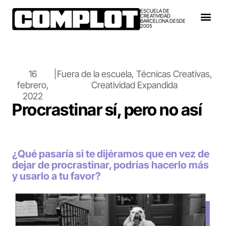
ESCUELA DE
CREATIVIDAD
BARCELONA DESDE
2005
16
|
Fuera de la escuela
,
Técnicas Creativas
,
febrero,
Creatividad Expandida
2022
Procrastinar sí, pero no así
¿Qué pasaría si te dijéramos que en vez de
dejar de procrastinar, podrías hacerlo más
y usarlo a tu favor?