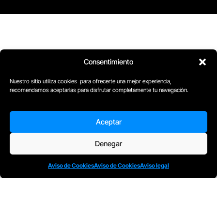
Consentimiento
Nuestro sitio utiliza cookies para ofrecerte una mejor experiencia,
recomendamos aceptarlas para disfrutar completamente tu navegación.
Aceptar
Denegar
Aviso de Cookies
Aviso de Cookies
Aviso legal
D
Plaça Merçè 8. 1º 1ª (08002) Barcelona, España
M
+34611741829