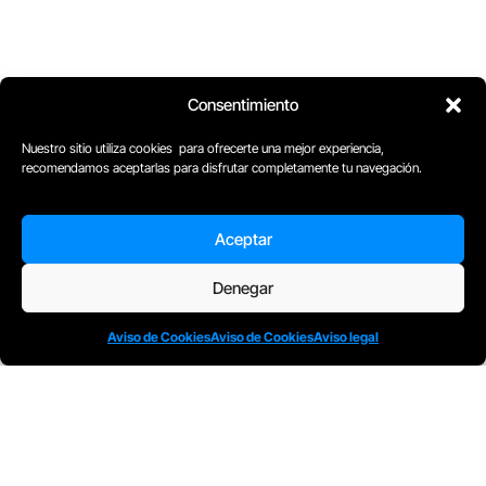
Consentimiento
Nuestro sitio utiliza cookies para ofrecerte una mejor experiencia,
recomendamos aceptarlas para disfrutar completamente tu navegación.
Aceptar
Denegar
Aviso de Cookies
Aviso de Cookies
Aviso legal
D
Plaça Merçè 8. 1º 1ª (08002) Barcelona, España
M
+34611741829
E
barcelona@escuelacomplot.com