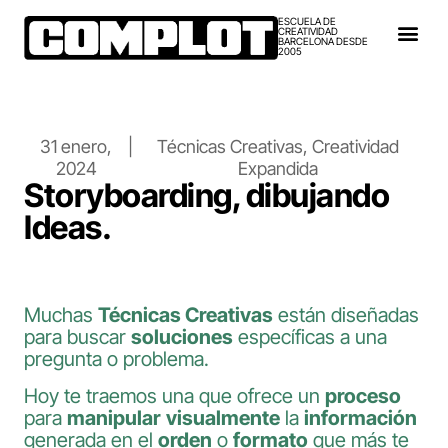
ESCUELA DE
CREATIVIDAD
BARCELONA DESDE
2005
31 enero,
|
Técnicas Creativas
,
Creatividad
2024
Expandida
Storyboarding, dibujando
Ideas.
Muchas
Técnicas Creativas
están diseñadas
para buscar
soluciones
específicas a una
pregunta o problema.
Hoy te traemos una que ofrece un
proceso
para
manipular
visualmente
la
información
generada en el
orden
o
formato
que más te