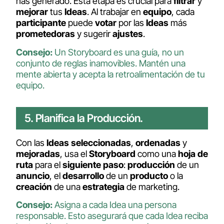
has generado. Esta etapa es crucial para
filtrar
y
mejorar
tus
Ideas
. Al trabajar en
equipo
, cada
participante
puede
votar
por las
Ideas
más
prometedoras
y sugerir
ajustes
.
Consejo:
Un Storyboard es una guía, no un
conjunto de reglas inamovibles.
Mantén una
mente abierta y acepta la retroalimentación de tu
equipo.
5. Planifica la Producción.
Con las
Ideas
seleccionadas
,
ordenadas
y
mejoradas
, usa el
Storyboard
como una
hoja
de
ruta
para el
siguiente
paso
:
producción
de un
anuncio
, el
desarrollo
de un
producto
o la
creación
de una
estrategia
de marketing.
Consejo:
Asigna a cada Idea una persona
responsable. Esto asegurará que cada Idea reciba