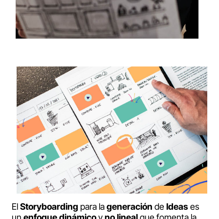
El
Storyboarding
para la
generación
de
Ideas
es
un
enfoque
dinámico
y
no lineal
que fomenta la