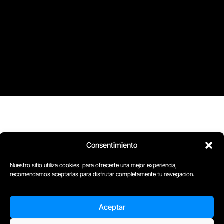
D
Plaça Merçè 8. 1º 1ª (08002) Barcelona, España
Consentimiento
M
+34611741829
E
barcelona@escuelacomplot.com
Nuestro sitio utiliza cookies para ofrecerte una mejor experiencia,
recomendamos aceptarlas para disfrutar completamente tu navegación.
Todos nuestros Programas son bonificables a
través de:
Aceptar