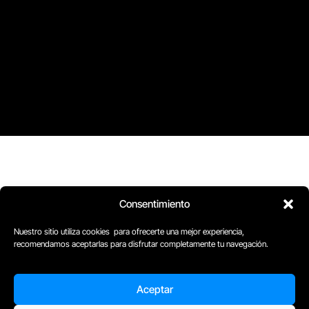
Consentimiento
D
Plaça Merçè 8. 1º 1ª (08002) Barcelona, España
M
+34611741829
Nuestro sitio utiliza cookies para ofrecerte una mejor experiencia,
recomendamos aceptarlas para disfrutar completamente tu navegación.
E
barcelona@escuelacomplot.com
Aceptar