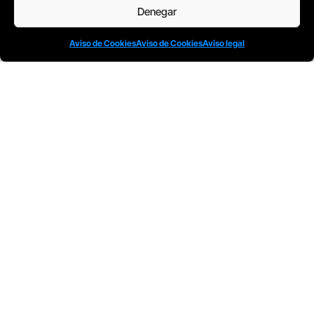
Denegar
Todos nuestros Programas son bonificables a
través de:
Aviso de Cookies
Aviso de Cookies
Aviso legal
© Complot Escuela de
Condiciones
Aviso de
Aviso
Creatividad – 2005-2026
generales
cookies
legal