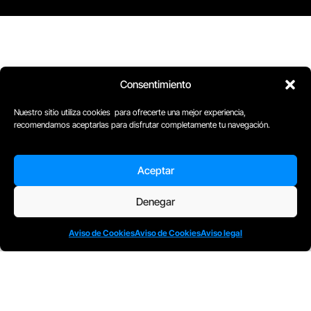
Consentimiento
Nuestro sitio utiliza cookies para ofrecerte una mejor experiencia,
recomendamos aceptarlas para disfrutar completamente tu navegación.
Aceptar
Denegar
D
Plaça Merçè 8. 1º 1ª (08002) Barcelona, España
Aviso de Cookies
Aviso de Cookies
Aviso legal
M
+34611741829
E
barcelona@escuelacomplot.com