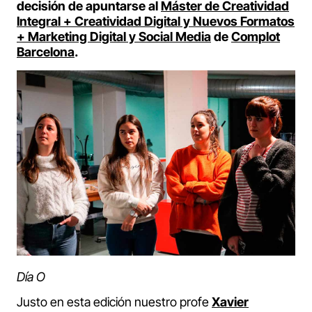
decisión de apuntarse al
Máster de Creatividad
Integral + Creatividad Digital y Nuevos Formatos
+ Marketing Digital y Social Media
de
Complot
Barcelona
.
Día O
Justo en esta edición nuestro profe
Xavier