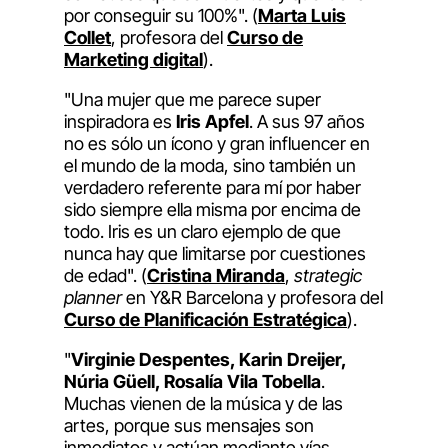
por conseguir su 100%". (
Marta Luis
Collet
, profesora del
Curso de
Marketing digital
).
"Una mujer que me parece super
inspiradora es
Iris Apfel
. A sus 97 años
no es sólo un ícono y gran influencer en
el mundo de la moda, sino también un
verdadero referente para mí por haber
sido siempre ella misma por encima de
todo. Iris es un claro ejemplo de que
nunca hay que limitarse por cuestiones
de edad". (
Cristina Miranda
,
strategic
planner
en Y&R Barcelona y profesora del
Curso de Planificación Estratégica
).
"
Virginie Despentes, Karin Dreijer,
Núria Güell, Rosalía Vila Tobella
.
Muchas vienen de la música y de las
artes, porque sus mensajes son
inmediatos y actúan mediante vías