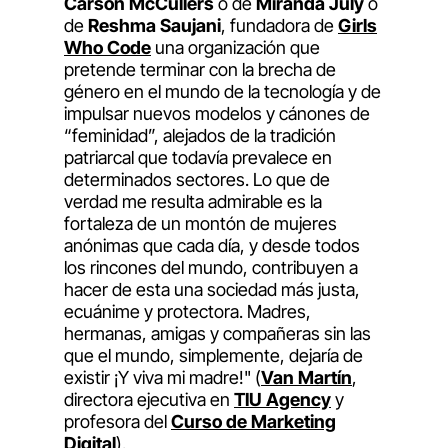
Carson McCullers
o de
Miranda July
o
de
Reshma Saujani
, fundadora de
Girls
Who Code
una organización que
pretende terminar con la brecha de
género en el mundo de la tecnología y de
impulsar nuevos modelos y cánones de
“feminidad”, alejados de la tradición
patriarcal que todavía prevalece en
determinados sectores. Lo que de
verdad me resulta admirable es la
fortaleza de un montón de mujeres
anónimas que cada día, y desde todos
los rincones del mundo, contribuyen a
hacer de esta una sociedad más justa,
ecuánime y protectora. Madres,
hermanas, amigas y compañeras sin las
que el mundo, simplemente, dejaría de
existir ¡Y viva mi madre!" (
Van Martín
,
directora ejecutiva en
TIU Agency
y
profesora del
Curso de Marketing
Digital
).