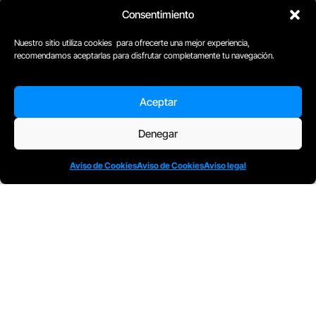
Consentimiento
Nuestro sitio utiliza cookies para ofrecerte una mejor experiencia,
recomendamos aceptarlas para disfrutar completamente tu navegación.
Aceptar
Denegar
D
Plaça Merçè 8. 1º 1ª (08002) Barcelona, España
M
+34611741829
Aviso de Cookies
Aviso de Cookies
Aviso legal
E
barcelona@escuelacomplot.com