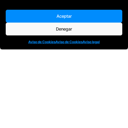
Aceptar
D
Plaça Merçè 8. 1º 1ª (08002) Barcelona, España
Denegar
M
+34611741829
E
barcelona@escuelacomplot.com
Aviso de Cookies
Aviso de Cookies
Aviso legal