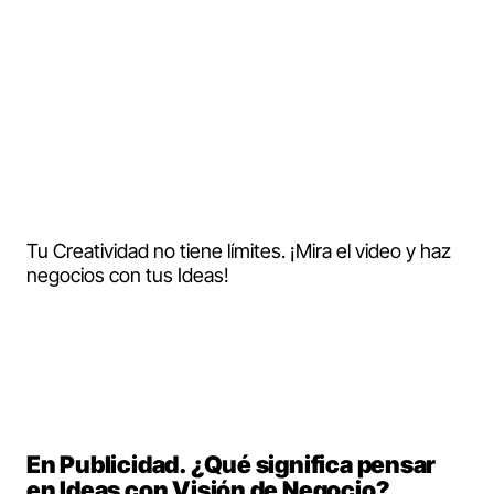
No todo se resuelve con Publicidad,
también se necesitan Ideas de
Negocio. Hablamos sobre ello con
Bernat Sanromá, Consultor
Estratégico de Marcas y Startups y
Profesor en Complot.
Tu Creatividad no tiene límites. ¡Mira el video y haz
negocios con tus Ideas!
En Publicidad. ¿Qué significa pensar
en Ideas con Visión de Negocio?