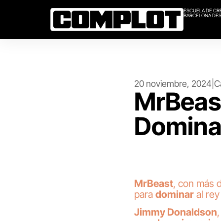
ESCUELA DE CR
BARCELONA DES
20 noviembre, 2024
|
C
MrBeast
Domina
MrBeast
, con más 
para
dominar
al rey
Jimmy Donaldson