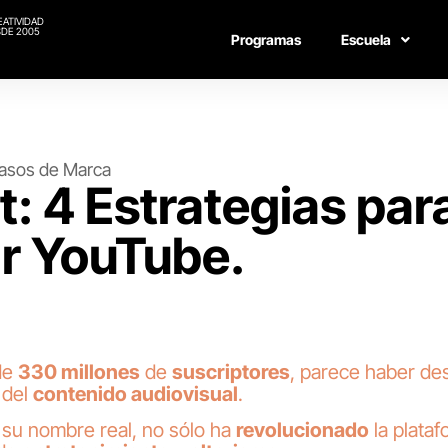
EATIVIDAD
DE 2005
Programas
Escuela
asos de Marca
: 4 Estrategias par
r YouTube.
de
330 millones
de
suscriptores
, parece haber des
 del
contenido audiovisual
.
, su nombre real, no sólo ha
revolucionado
la plata