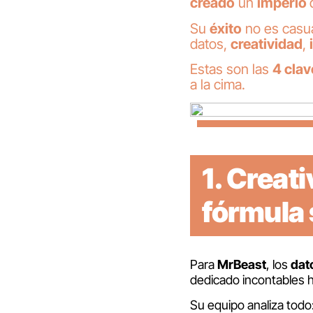
creado
un
imperio
Su
éxito
no es casua
datos,
creatividad
,
Estas son las
4 clav
a la cima.
1.
Creati
fórmula 
Para
MrBeast
, los
dat
dedicado incontables h
Su equipo analiza todo