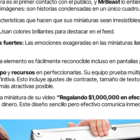
tura es el primer contacto con el público, y
MrBeast
lo enti
 imágenes: son historias condensadas en un único cuadro.
cterísticas que hacen que sus miniaturas sean irresistibles
Usan colores brillantes para destacar en el feed.
s fuertes:
Las emociones exageradas en las miniaturas lla
 elemento es fácilmente reconocible incluso en pantallas
mpo
y
recursos
en perfeccionarlas. Su equipo prueba múlti
efinitiva. Esto incluye ajustes de contraste, tamaño de tex
más atractivas posible.
la miniatura de su video
“Regalando $1,000,000 en efec
e dinero. Este diseño sencillo pero efectivo comunica inmed