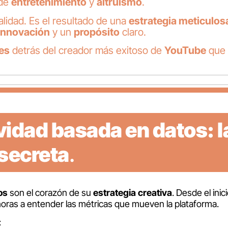
de
entretenimiento
y
altruismo
.
lidad. Es el resultado de una
estrategia meticulos
innovación
y un
propósito
claro.
es
detrás del creador más exitoso de
YouTube
que 
vidad basada en datos: l
secreta
.
os
son el corazón de su
estrategia creativa
. Desde el inic
oras a entender las métricas que mueven la plataforma.
: