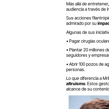
Más allá de entretener
audiencia a través de i
Sus acciones filantróp
admirado por su
impac
Algunas de sus iniciat
• Pagar cirugías ocula
• Plantar 20 millones 
seguidores y empresa
• Abrir 100 pozos de a
personas.
Lo que diferencia a Mr
altruismo
. Estos gest
alcance de su contenid