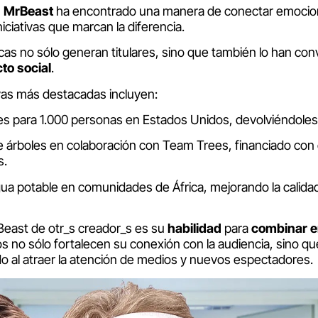
,
MrBeast
ha encontrado una manera de conectar emocio
niciativas que marcan la diferencia.
icas no sólo generan titulares, sino que también lo han co
to social
.
ivas más destacadas incluyen:
res para 1.000 personas en Estados Unidos, devolviéndoles l
de árboles en colaboración con Team Trees, financiado co
s.
gua potable en comunidades de África, mejorando la calidad
Beast de otr_s creador_s es su
habilidad
para
combinar e
os no sólo fortalecen su conexión con la audiencia, sino qu
o al atraer la atención de medios y nuevos espectadores.