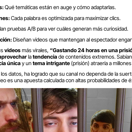
s:
Qué temáticas están en auge y cómo adaptarlas.
ones:
Cada palabra es optimizada para maximizar clics.
lan pruebas A/B para ver cuáles generan más curiosidad.
ción:
Diseñan videos que mantengan al espectador enganch
us
videos
más virales,
“Gastando 24 horas en una prisi
aprovechar
la
tendencia
de contenidos extremos. Sabían
cia única
y un
tema intrigante
(prisión) atraería a millone
los datos, ha logrado que su canal no dependa de la suerte 
o es una apuesta calculada con altas probabilidades de éx