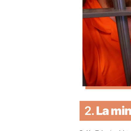
2.
La min