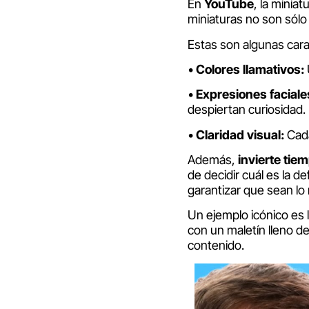
En
YouTube
, la minia
miniaturas no son sólo
Estas son algunas cara
•
Colores llamativos:
•
Expresiones faciale
despiertan curiosidad.
•
Claridad visual:
Cada
Además,
invierte tie
de decidir cuál es la d
garantizar que sean lo 
Un ejemplo icónico es 
con un maletín lleno d
contenido.