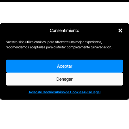
Consentimiento
Nuestro sitio utiliza cookies para ofrecerte una mejor experiencia,
recomendamos aceptarlas para disfrutar completamente tu navegación.
D
Plaça Merçè 8. 1º 1ª (08002) Barcelona, España
M
+34611741829
Aceptar
E
barcelona@escuelacomplot.com
Denegar
Aviso de Cookies
Aviso de Cookies
Aviso legal