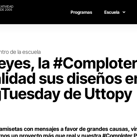
EATIVIDAD
DE 2005
Programas
Escuela
tro de la escuela
eyes, la #Complote
alidad sus diseños e
gTuesday de Uttopy
camisetas con mensajes a favor de grandes causas, vi
nos un proyecto más que real y nuestra #Comploter P