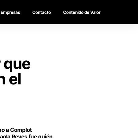
Empresas
Contacto
Contenido de Valor
r que
n el
no a Complot
aola Reyes fue quién