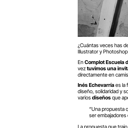
¿Cuántas veces has de
Illustrator y Photosho
En
Complot Escuela d
vez
tuvimos una
invi
directamente en camis
Inés Echevarría
es la
diseño, solidaridad y s
varios
diseños
que apo
“Una propuesta q
ser embajadores 
La propuesta que trajo