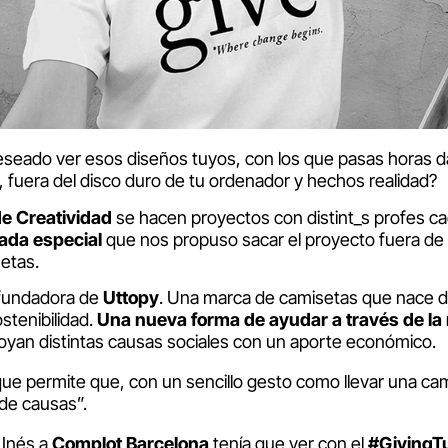
seado ver esos diseños tuyos, con los que pasas horas d
p, fuera del disco duro de tu ordenador y hechos realidad?
e Creatividad
se hacen proyectos con distint_s profes c
tada especial
que nos propuso sacar el proyecto fuera de 
etas.
 fundadora de
Uttopy
. Una marca de camisetas que nace de
ostenibilidad.
Una nueva forma de ayudar a través de l
yan distintas causas sociales con un aporte económico.
ue permite que, con un sencillo gesto como llevar una c
de causas”.
 Inés a
Complot Barcelona
tenía que ver con el
#GivingT