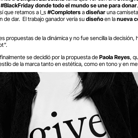
l
#BlackFriday
donde todo el mundo se une para donar
sí que retamos a l_s
#Comploters
a
diseñar
una camiseta
ón de dar. El trabajo ganador vería su
diseño
en la
nueva c
s propuestas de la dinámica y no fue sencilla la decisión
t”.
finalmente se decidió por la propuesta de
Paola Reyes
, q
stilo de la marca tanto en estética, como en tono y en me