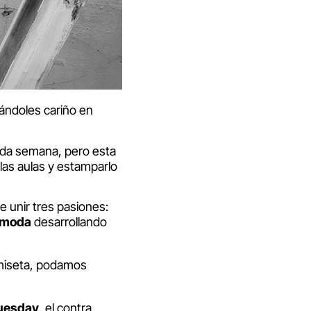
ándoles cariño en
ada semana, pero esta
las aulas y estamparlo
 unir tres pasiones:
a moda
desarrollando
amiseta, podamos
uesday,
el contra