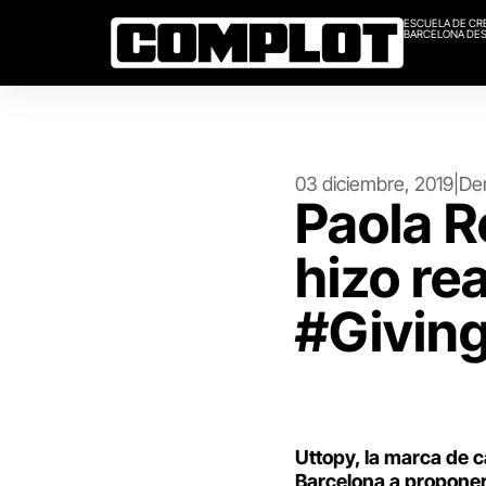
ESCUELA DE CR
BARCELONA DES
03 diciembre, 2019
|
Den
Paola R
hizo re
#Givin
Uttopy, la marca de 
Barcelona a proponer