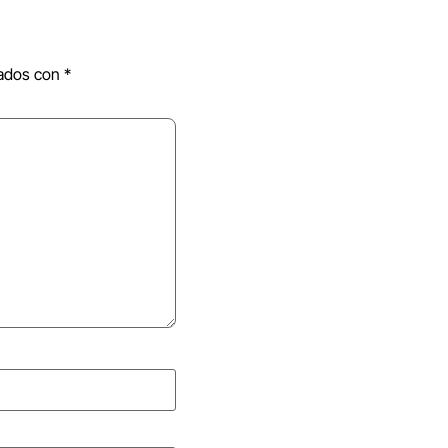
cados con
*