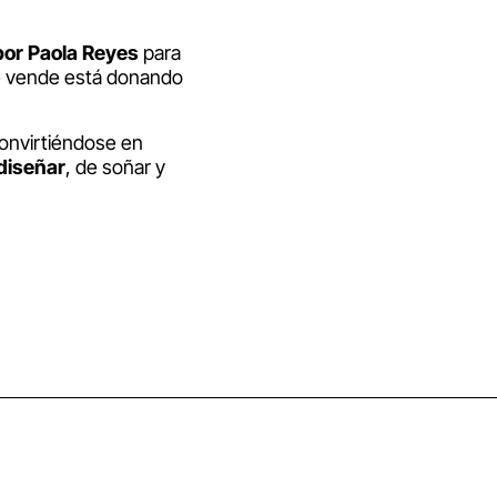
por Paola Reyes
para
e vende está donando
convirtiéndose en
diseñar
, de soñar y