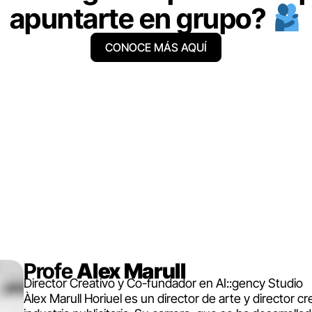
apuntarte en grupo?
CONOCE MÁS AQUÍ
Profe
Alex Marull
Director Creativo y Co-fundador en AI::gency Studio
Àlex Marull Horiuel es un director de arte y director c