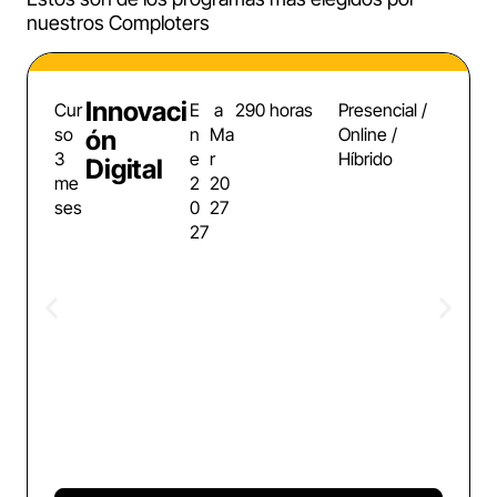
nuestros Comploters
Innovaci
Cur
E
a
290 horas
Presencial /
so
n
Ma
Online /
ón
3
e
r
Híbrido
Digital
me
2
20
ses
0
27
27