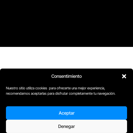
Consentimiento
Nuestro sitio utiliza cookies para ofrecerte una mejor experiencia,
recomendamos aceptarlas para disfrutar completamente tu navegación.
Aceptar
D
Plaça Merçè 8. 1º 1ª (08002) Barcelona, España
Denegar
M
+34611741829