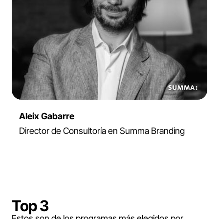
Aleix Gabarre
Director de Consultoría en Summa Branding
H
B
Top 3
Estos son de los programas más elegidos por