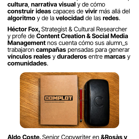
cultura
,
narrativa
visual
y de cómo
construir
ideas
capaces de
vivir
más allá del
algoritmo
y de la
velocidad
de las
redes
.
Héctor Fox,
Strategist & Cultural Researcher
y profe de
Content Creation & Social Media
Management
nos cuenta cómo sus alumn_s
trabajaron
campañas
pensadas para generar
vínculos
reales
y
duraderos
entre
marcas
y
comunidades
.
Aldo
Coste,
Senior Copywriter en
&Rosàs y