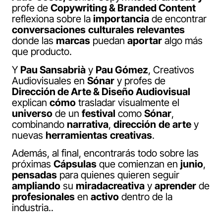
profe de
Copywriting & Branded Content
reflexiona sobre la
importancia
de encontrar
conversaciones
culturales
relevantes
donde las
marcas
puedan
aportar
algo más
que producto.
Y
Pau Sansabrià
y
Pau Gómez
, Creativos
Audiovisuales en
Sónar
y profes de
Dirección de Arte & Diseño Audiovisual
explican
cómo
trasladar visualmente el
universo
de un
festival
como
Sónar
,
combinando
narrativa
,
dirección
de
arte
y
nuevas
herramientas
creativas
.
Además, al final, encontrarás todo sobre las
próximas
Cápsulas
que comienzan en
junio
,
pensadas
para quienes quieren seguir
ampliando
su
miradacreativa
y
aprender
de
profesionales
en
activo
dentro de la
industria..