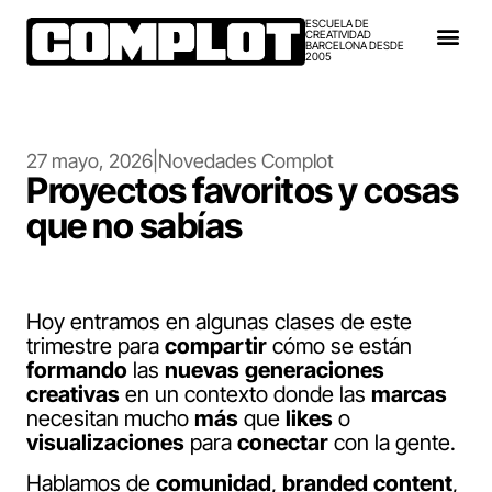
ESCUELA DE
CREATIVIDAD
BARCELONA DESDE
2005
27 mayo, 2026
|
Novedades Complot
Proyectos favoritos y cosas
que no sabías
Hoy entramos en algunas clases de este
trimestre para
compartir
cómo se están
formando
las
nuevas
generaciones
creativas
en un contexto donde las
marcas
necesitan mucho
más
que
likes
o
visualizaciones
para
conectar
con la gente.
Hablamos de
comunidad
,
branded
content
,