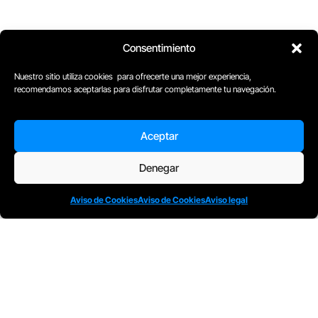
Consentimiento
Nuestro sitio utiliza cookies para ofrecerte una mejor experiencia,
recomendamos aceptarlas para disfrutar completamente tu navegación.
Aceptar
D
Plaça Merçè 8. 1º 1ª (08002) Barcelona, España
Denegar
M
+34611741829
E
barcelona@escuelacomplot.com
Aviso de Cookies
Aviso de Cookies
Aviso legal