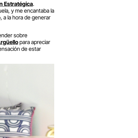
ón Estratégica
.
ela, y me encantaba la
, a la hora de generar
ender sobre
Argüello
para apreciar
sensación de estar