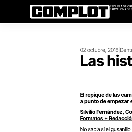
ESCUELA DE CR
BARCELONA DES
02 octubre, 2018
|
Dentr
Las his
El repique de las cam
a punto de empezar 
Silvilio Fernández, C
Formatos + Redacció
No sabía si el gusanil