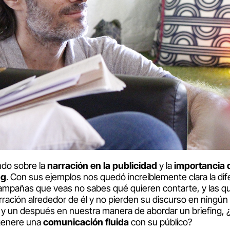
ndo sobre la
narración en la publicidad
y la
importancia 
ng
. Con sus ejemplos nos quedó increíblemente clara la dif
mpañas que veas no sabes qué quieren contarte, y las q
arración alrededor de él y no pierden su discurso en ning
 y un después en nuestra manera de abordar un briefing,
enere una
comunicación fluida
con su público?