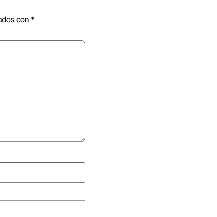
cados con
*