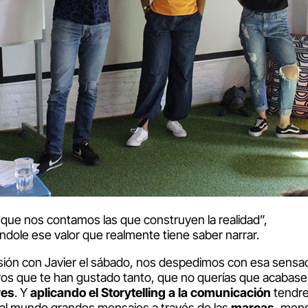
s que nos contamos las que construyen la realidad”,
ándole ese valor que realmente tiene saber narrar.
sesión con Javier el sábado, nos despedimos con esa sensac
libros que te han gustado tanto, que no querías que acaba
res
. Y
aplicando el Storytelling a la comunicación
tendr
 al mundo grandes mensajes a través de las
marcas
, mens