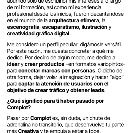
aburrido solo de escribirlo) mis intereses a lo largo
de mi formación, así como mi experiencia
profesional desde los inicios, fueron decantándose
en el mundo de la
arquitectura efímera
, la
escenografía
,
escaparatismo
,
ilustración
y
creatividad gráfica digital
.
Me considero un perfil peculiar; digámosle versátil.
Por esta razón, me cuesta concretar a qué me
dedico. Por decirlo de algún modo; me dedico a
idear
y
crear productos
–en formatos variopintos-
para
conectar marcas con personas
. O dicho de
otra forma, dejar volar la imaginación y hacer “algo”
para
captar la atención de usuarios con el
objetivo de crear tráfico y obtener leads
.
¿Qué significó para ti haber pasado por
Complot?
Pasar por
Complot
es, sin duda, un chute de
adrenalina no transitorio, que desenvuelve tu parte
más
Creativa
y te empuja a estar a tope.