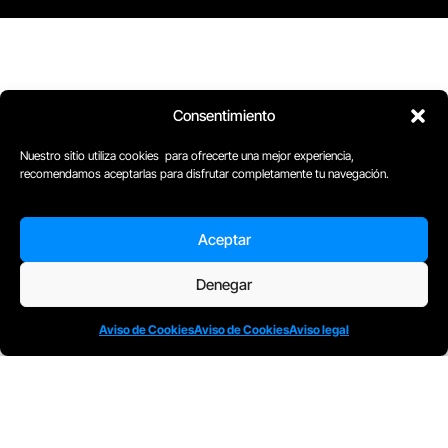
Consentimiento
Nuestro sitio utiliza cookies para ofrecerte una mejor experiencia,
recomendamos aceptarlas para disfrutar completamente tu navegación.
Aceptar
D
Plaça Merçè 8. 1º 1ª (08002) Barcelona, España
Denegar
M
+34611741829
E
barcelona@escuelacomplot.com
Aviso de Cookies
Aviso de Cookies
Aviso legal