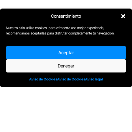
Consentimiento
Nuestro sitio utiliza cookies para ofrecerte una mejor experiencia,
recomendamos aceptarlas para disfrutar completamente tu navegación.
D
Plaça Merçè 8. 1º 1ª (08002) Barcelona, España
Aceptar
M
+34611741829
E
barcelona@escuelacomplot.com
Denegar
Aviso de Cookies
Aviso de Cookies
Aviso legal