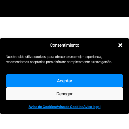
Consentimiento
Nuestro sitio utiliza cookies para ofrecerte una mejor experiencia,
recomendamos aceptarlas para disfrutar completamente tu navegación.
D
Plaça Merçè 8. 1º 1ª (08002) Barcelona, España
M
+34611741829
Aceptar
E
barcelona@escuelacomplot.com
Denegar
Aviso de Cookies
Aviso de Cookies
Aviso legal