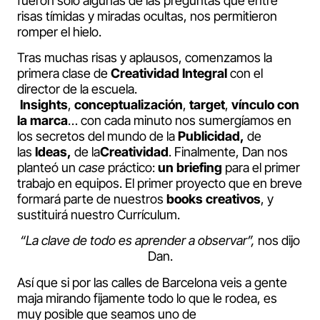
fueron sólo algunas de las preguntas que entre
risas tímidas y miradas ocultas, nos permitieron
romper el hielo.
Tras muchas risas y aplausos, comenzamos la
primera clase de
Creatividad Integral
con el
director de la escuela.
Insights
,
conceptualización
,
target
,
vínculo con
la marca
… con cada minuto nos sumergíamos en
los secretos del mundo de la
Publicidad,
de
las
Ideas,
de la
Creatividad
. Finalmente, Dan nos
planteó un
case
práctico:
un briefing
para el primer
trabajo en equipos. El primer proyecto que en breve
formará parte de nuestros
books creativos
, y
sustituirá nuestro Currículum.
“La clave de todo es aprender a observar”,
nos dijo
Dan.
Así que si por las calles de Barcelona veis a gente
maja mirando fijamente todo lo que le rodea, es
muy posible que seamos uno de