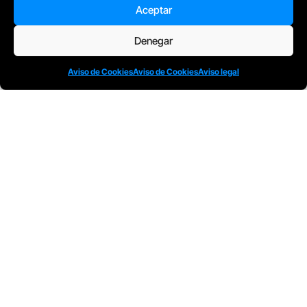
Aceptar
Denegar
D
Plaça Merçè 8. 1º 1ª (08002) Barcelona, España
M
+34611741829
E
barcelona@escuelacomplot.com
Aviso de Cookies
Aviso de Cookies
Aviso legal