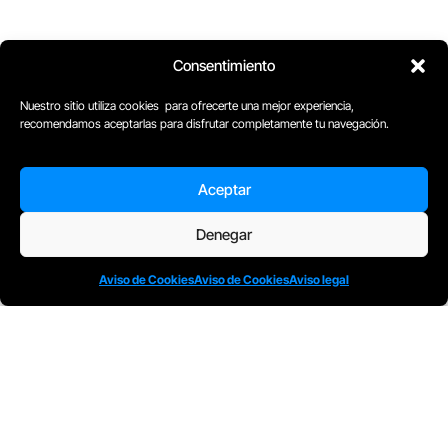
Consentimiento
Nuestro sitio utiliza cookies para ofrecerte una mejor experiencia,
recomendamos aceptarlas para disfrutar completamente tu navegación.
D
Plaça Merçè 8. 1º 1ª (08002) Barcelona, España
Aceptar
M
+34611741829
E
barcelona@escuelacomplot.com
Denegar
Aviso de Cookies
Aviso de Cookies
Aviso legal