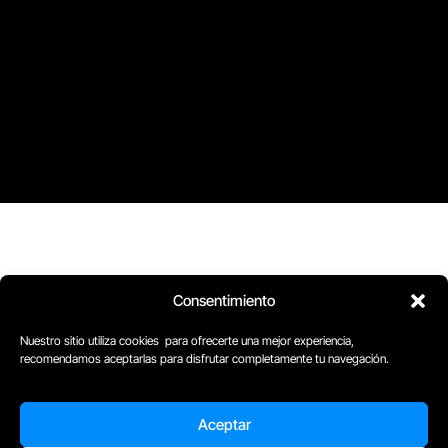
Consentimiento
Nuestro sitio utiliza cookies para ofrecerte una mejor experiencia,
recomendamos aceptarlas para disfrutar completamente tu navegación.
D
Plaça Merçè 8. 1º 1ª (08002) Barcelona, España
Aceptar
M
+34611741829
E
barcelona@escuelacomplot.com