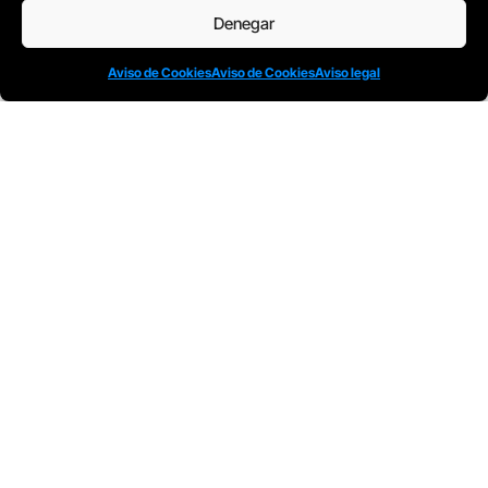
Denegar
Aviso de Cookies
Aviso de Cookies
Aviso legal
Todos nuestros Programas son bonificables a
través de: