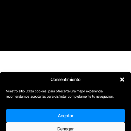
Consentimiento
Nuestro sitio utiliza cookies para ofrecerte una mejor experiencia,
recomendamos aceptarlas para disfrutar completamente tu navegación.
Aceptar
D
Plaça Merçè 8. 1º 1ª (08002) Barcelona, España
Denegar
M
+34611741829