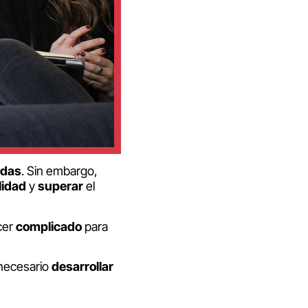
idas
. Sin embargo,
lidad
y
superar
el
cer
complicado
para
necesario
desarrollar