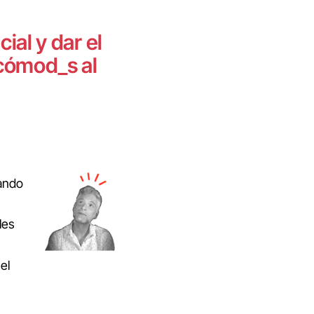
al y dar el
cómod_s al
ando
les
el