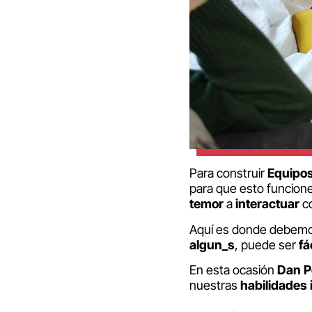
Para construir
Equipos
para que esto funcion
temor
a
interactuar
co
Aquí es donde debem
algun_s
, puede ser
fá
En esta ocasión
Dan
P
nuestras
habilidades