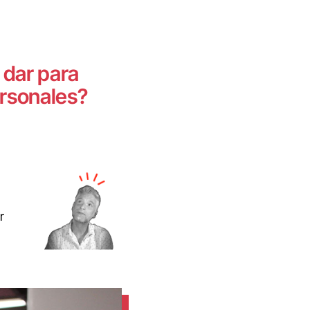
 dar para
ersonales?
r