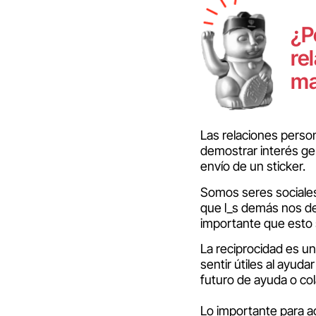
¿P
re
ma
Las relaciones perso
demostrar interés ge
envío de un sticker.
Somos seres sociales 
que l_s demás nos d
importante que esto 
La reciprocidad es 
sentir útiles al ayud
futuro de ayuda o co
Lo importante para ac