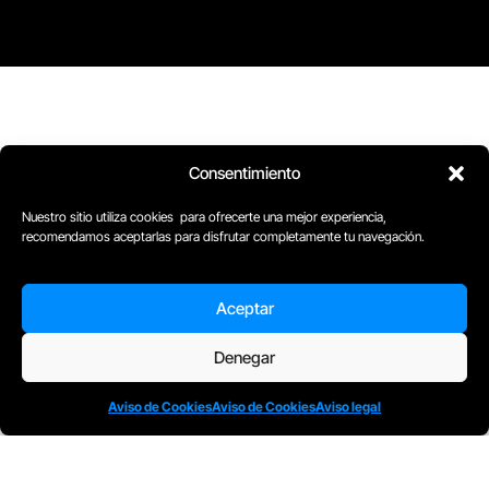
Consentimiento
Nuestro sitio utiliza cookies para ofrecerte una mejor experiencia,
recomendamos aceptarlas para disfrutar completamente tu navegación.
Aceptar
D
Plaça Merçè 8. 1º 1ª (08002) Barcelona, España
Denegar
M
+34611741829
E
barcelona@escuelacomplot.com
Aviso de Cookies
Aviso de Cookies
Aviso legal