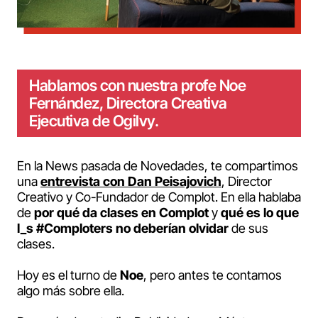
Hablamos con nuestra profe Noe
Fernández, Directora Creativa
Ejecutiva de Ogilvy.
En la News pasada de Novedades, te compartimos
una
entrevista con Dan Peisajovich
, Director
Creativo y Co-Fundador de Complot. En ella hablaba
de
por qué da clases en Complot
y
qué es lo que
l_s #Comploters no deberían olvidar
de sus
clases.
Hoy es el turno de
Noe
, pero antes te contamos
algo más sobre ella.