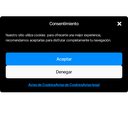
Consentimiento
Nuestro sitio utiliza cookies para ofrecerte una mejor experiencia,
recomendamos aceptarlas para disfrutar completamente tu navegación.
Aceptar
Denegar
Aviso de Cookies
Aviso de Cookies
Aviso legal
D
Plaça Merçè 8. 1º 1ª (08002) Barcelona, España