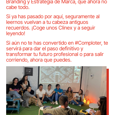
Branding y Estrategia de Marca, que ahora no
cabe todo.
Si ya has pasado por aquí, seguramente al
leernos vuelvan a tu cabeza antiguos
recuerdos. ¡Coge unos Clinex y a seguir
leyendo!
Si aún no te has convertido en #Comploter, te
servirá para dar el paso definitivo y
transformar tu futuro profesional o para salir
corriendo, ahora que puedes.