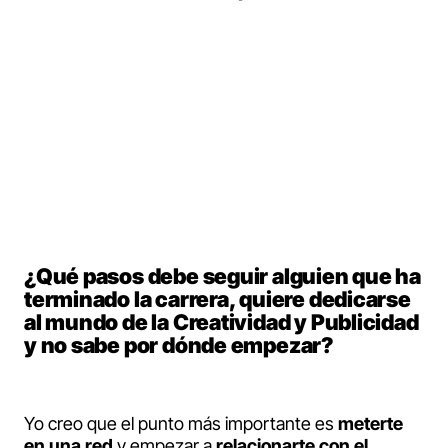
Creatividad y Publicidad para
conocer los secretos de la industria
y convertir tu "Sí quiero, pero no sé
cómo" en un "¡Sí quiero y lo voy a
conseguir!"
¿Qué pasos debe seguir alguien que ha
terminado la carrera, quiere dedicarse
al mundo de la Creatividad y Publicidad
y no sabe por dónde empezar?
Yo creo que el punto más importante es
meterte
en una red
y empezar a
relacionarte con el