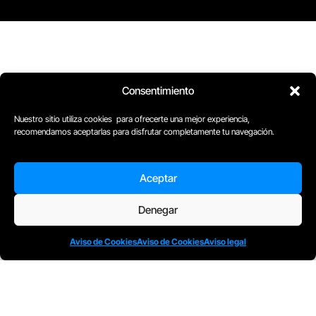
Consentimiento
Nuestro sitio utiliza cookies para ofrecerte una mejor experiencia,
recomendamos aceptarlas para disfrutar completamente tu navegación.
D
Plaça Merçè 8. 1º 1ª (08002) Barcelona, España
M
+34611741829
Aceptar
E
barcelona@escuelacomplot.com
Denegar
Aviso de Cookies
Aviso de Cookies
Aviso legal